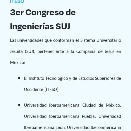
ITESO
Enlaces de interés
3er Congreso de
Aspirantes
Ingenierías SUJ
Becas
Las universidades que conforman el Sistema Universitario
Graduaciones
Jesuita (SUJ), perteneciente a la Compañía de Jesús en
México:
CRUCE
El Instituto Tecnológico y de Estudios Superiores de
Derecho
Occidente (ITESO),
Lo más buscado
Universidad Iberoamericana Ciudad de México,
Universidad Iberoamericana Puebla, Universidad
Carreras
Iberoamericana León, Universidad Iberoamericana